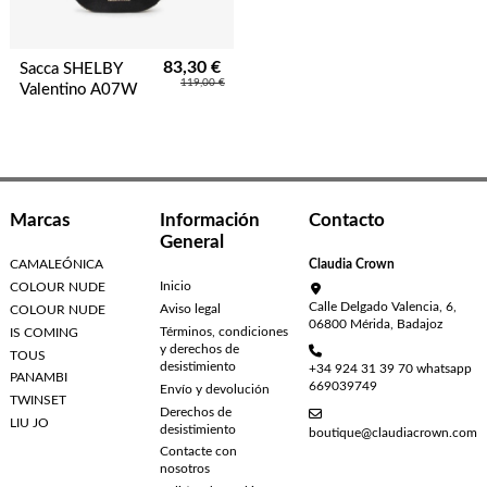
83,30 €
Sacca SHELBY
119,00 €
Valentino A07W
Marcas
Información
Contacto
General
CAMALEÓNICA
Claudia Crown
Inicio
COLOUR NUDE
Calle Delgado Valencia, 6,
Aviso legal
COLOUR NUDE
06800 Mérida, Badajoz
Términos, condiciones
IS COMING
y derechos de
TOUS
desistimiento
+34 924 31 39 70 whatsapp
PANAMBI
669039749
Envío y devolución
TWINSET
Derechos de
LIU JO
desistimiento
boutique@claudiacrown.com
Contacte con
nosotros