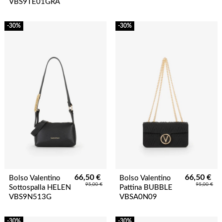
VBS9TE01GRA
-30%
-30%
66,50 €
66,50 €
Bolso Valentino
Bolso Valentino
95,00 €
95,00 €
Sottospalla HELEN
Pattina BUBBLE
VBS9N513G
VBSA0N09
-30%
-30%