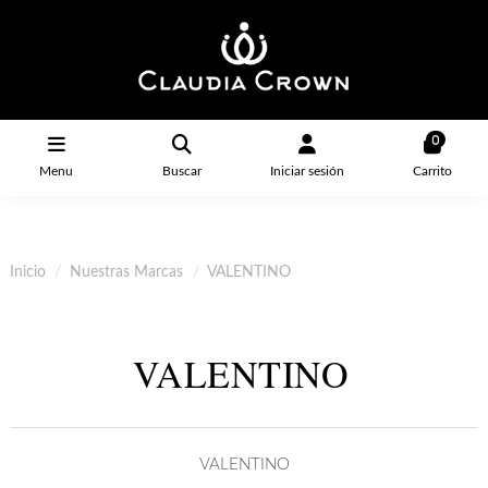
0
Menu
Buscar
Iniciar sesión
Carrito
Inicio
Nuestras Marcas
VALENTINO
VALENTINO
VALENTINO