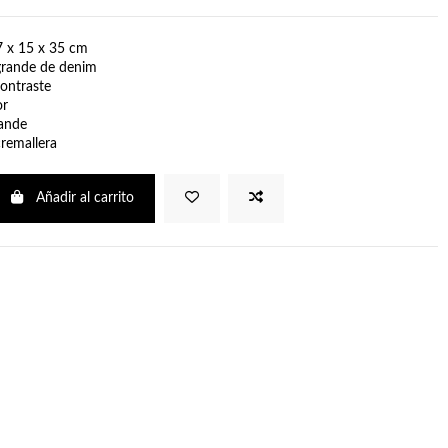
7 x 15 x 35 cm
grande de denim
ontraste
or
ande
cremallera
Añadir al carrito