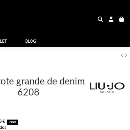
LET
BLOG
tote grande de denim
6208
0 €
-30%
idos