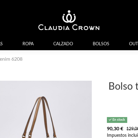
S
ROPA
CALZADO
BOLSOS
OUT
denim 6208
Bolso 
En stock
90,30 €
129,0
Impuestos inclu