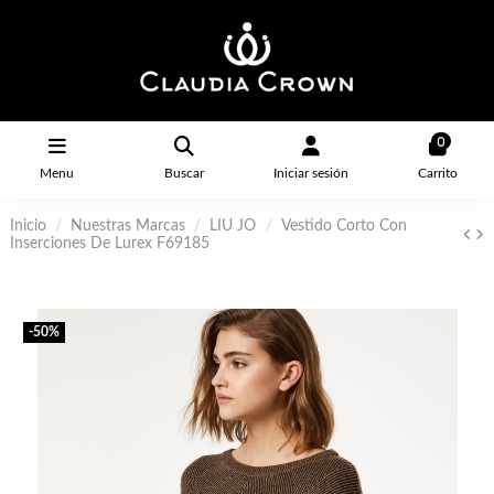
0
Menu
Buscar
Iniciar sesión
Carrito
Inicio
Nuestras Marcas
LIU JO
Vestido Corto Con
Inserciones De Lurex F69185
-50%