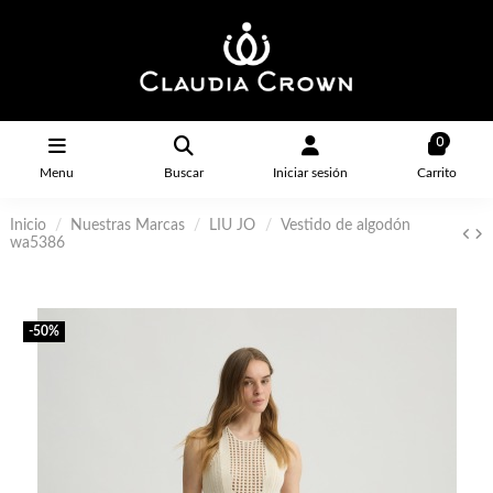
0
Menu
Buscar
Iniciar sesión
Carrito
Inicio
Nuestras Marcas
LIU JO
Vestido de algodón
wa5386
-50%