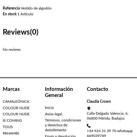
Referencia
Vestido de algodón
En stock
1 Artículo
Reviews
(0)
No reviews
Marcas
Información
Contacto
General
CAMALEÓNICA
Claudia Crown
Inicio
COLOUR NUDE
Calle Delgado Valencia, 6,
Aviso legal
COLOUR NUDE
06800 Mérida, Badajoz
Términos, condiciones
IS COMING
y derechos de
TOUS
desistimiento
+34 924 31 39 70 whatsapp
PANAMBI
669039749
Envío y devolución