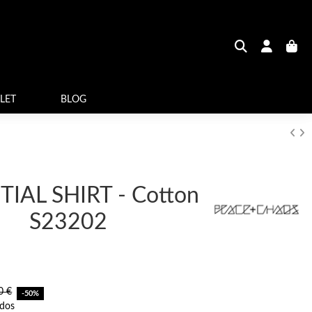
LET
BLOG
TIAL SHIRT - Cotton
S23202
0 €
-50%
idos