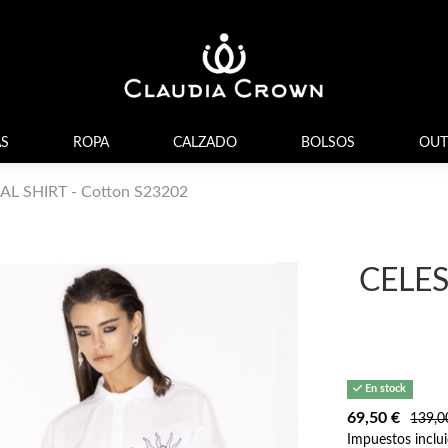
S
ROPA
CALZADO
BOLSOS
OUT
AL SHIRT - Cotton S23202
CELES
En stock
69,50 €
139,0
Impuestos inclu