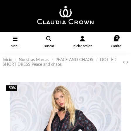
0
Menu
Buscar
Iniciar sesión
Carrito
Inicio
Nuestras Marcas
PEACE AND CHAOS
DOTTED
SHORT DRESS Peace and chaos
-50%