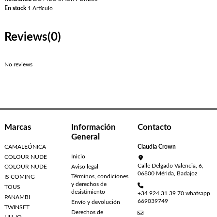
En stock
1 Artículo
Reviews
(0)
No reviews
Marcas
Información
Contacto
General
CAMALEÓNICA
Claudia Crown
Inicio
COLOUR NUDE
Calle Delgado Valencia, 6,
Aviso legal
COLOUR NUDE
06800 Mérida, Badajoz
Términos, condiciones
IS COMING
y derechos de
TOUS
desistimiento
+34 924 31 39 70 whatsapp
PANAMBI
669039749
Envío y devolución
TWINSET
Derechos de