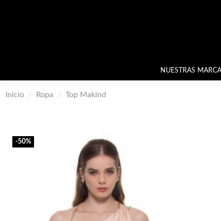
NUESTRAS MARCA
Inicio
Ropa
Top Makind
-50%