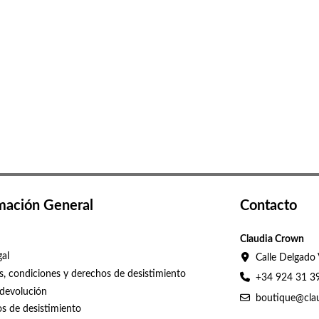
mación General
Contacto
Claudia Crown
gal
Calle Delgado 
s, condiciones y derechos de desistimiento
+34 924 31 3
 devolución
boutique@cla
s de desistimiento