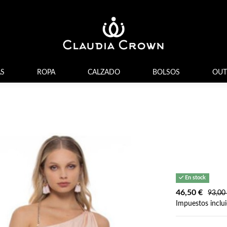
S
ROPA
CALZADO
BOLSOS
OUT
En stock
46,50 €
93,00
Impuestos inclu