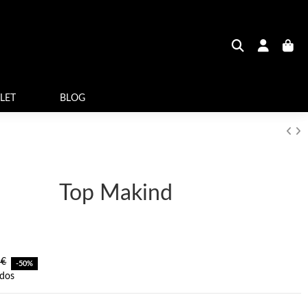
LET
BLOG
Top Makind
 €
-50%
idos