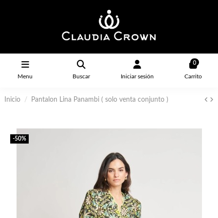
0
Menu
Buscar
Iniciar sesión
Carrito
Inicio
Pantalon Lina Panambi ( solo venta conjunto )
-50%