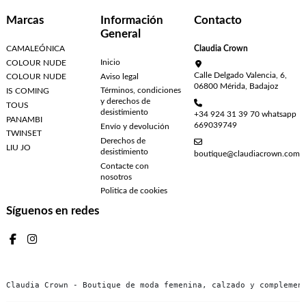
Marcas
Información
Contacto
General
CAMALEÓNICA
Claudia Crown
Inicio
COLOUR NUDE
Calle Delgado Valencia, 6,
Aviso legal
COLOUR NUDE
06800 Mérida, Badajoz
Términos, condiciones
IS COMING
y derechos de
TOUS
desistimiento
+34 924 31 39 70 whatsapp
PANAMBI
669039749
Envío y devolución
TWINSET
Derechos de
LIU JO
desistimiento
boutique@claudiacrown.com
Contacte con
nosotros
Politica de cookies
Síguenos en redes
Claudia Crown - Boutique de moda femenina, calzado y complemen